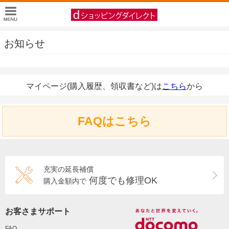
お知らせ
マイページ(購入履歴、領収書など)は
こちら
から
FAQはこちら
充実の延長補償
何度でも修理OK
購入金額内で
お客さまサポート
FAQ