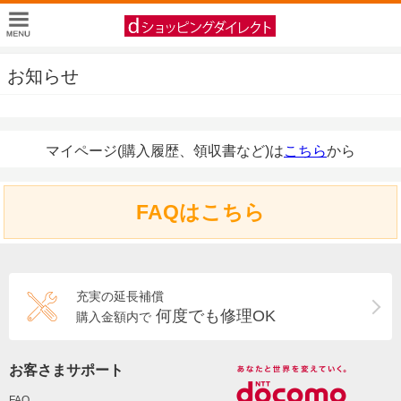
お知らせ
マイページ(購入履歴、領収書など)は
こちら
から
FAQはこちら
充実の延長補償
何度でも修理OK
購入金額内で
お客さまサポート
FAQ