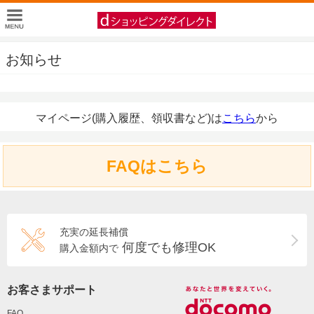
お知らせ
マイページ(購入履歴、領収書など)は
こちら
から
FAQはこちら
充実の延長補償
何度でも修理OK
購入金額内で
お客さまサポート
FAQ