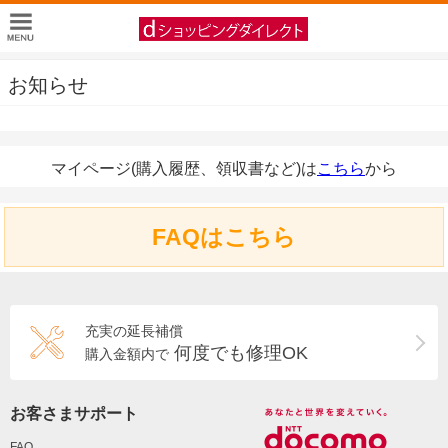
お知らせ
マイページ(購入履歴、領収書など)は
こちら
から
FAQはこちら
充実の延長補償
何度でも修理OK
購入金額内で
お客さまサポート
FAQ