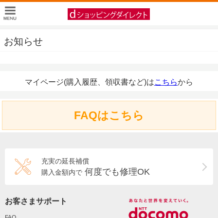
お知らせ
マイページ(購入履歴、領収書など)は
こちら
から
FAQはこちら
充実の延長補償
何度でも修理OK
購入金額内で
お客さまサポート
FAQ