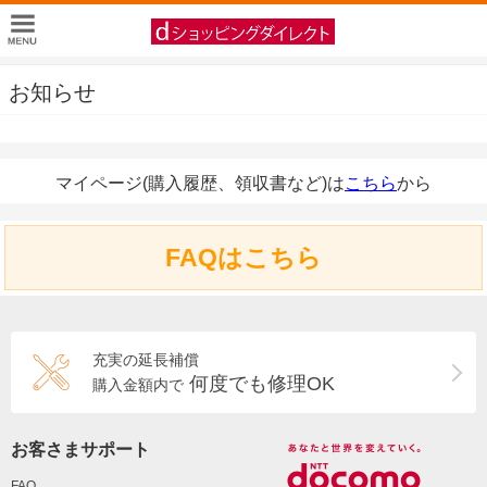
お知らせ
マイページ(購入履歴、領収書など)は
こちら
から
FAQはこちら
充実の延長補償
何度でも修理OK
購入金額内で
お客さまサポート
FAQ