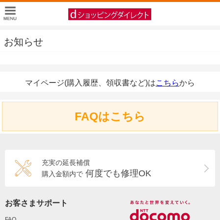
お知らせ
マイページ(購入履歴、領収書など)は
こちら
から
FAQはこちら
充実の延長補償
何度でも修理OK
購入金額内で
お客さまサポート
FAQ