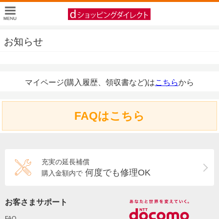
お知らせ
マイページ(購入履歴、領収書など)は
こちら
から
FAQはこちら
充実の延長補償
何度でも修理OK
購入金額内で
お客さまサポート
FAQ