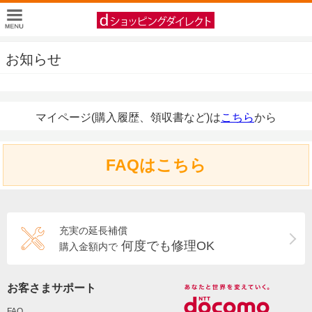
お知らせ
マイページ(購入履歴、領収書など)は
こちら
から
FAQはこちら
充実の延長補償
何度でも修理OK
購入金額内で
お客さまサポート
FAQ