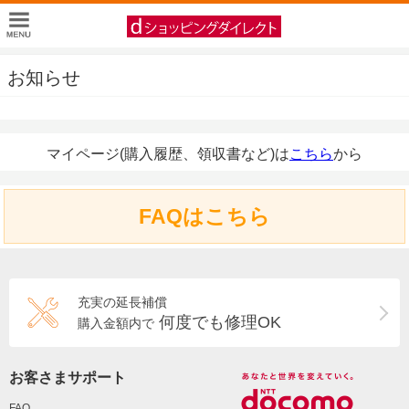
お知らせ
マイページ(購入履歴、領収書など)は
こちら
から
FAQはこちら
充実の延長補償
何度でも修理OK
購入金額内で
お客さまサポート
FAQ