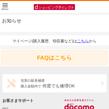
お知らせ
マイページ(購入履歴、領収書など)は
こちら
から
FAQはこちら
充実の延長補償
何度でも修理OK
購入金額内で
お客さまサポート
FAQ