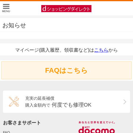
お知らせ
マイページ(購入履歴、領収書など)は
こちら
から
FAQはこちら
充実の延長補償
何度でも修理OK
購入金額内で
お客さまサポート
FAQ