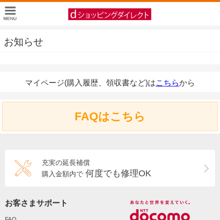
お知らせ
マイページ(購入履歴、領収書など)は
こちら
から
FAQはこちら
充実の延長補償
何度でも修理OK
購入金額内で
お客さまサポート
FAQ