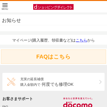
お知らせ
マイページ(購入履歴、領収書など)は
こちら
から
FAQはこちら
充実の延長補償
何度でも修理OK
購入金額内で
お客さまサポート
FAQ