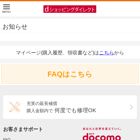
お知らせ
マイページ(購入履歴、領収書など)は
こちら
から
FAQはこちら
充実の延長補償
何度でも修理OK
購入金額内で
お客さまサポート
FAQ