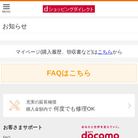
お知らせ
マイページ(購入履歴、領収書など)は
こちら
から
FAQはこちら
充実の延長補償
何度でも修理OK
購入金額内で
お客さまサポート
FAQ