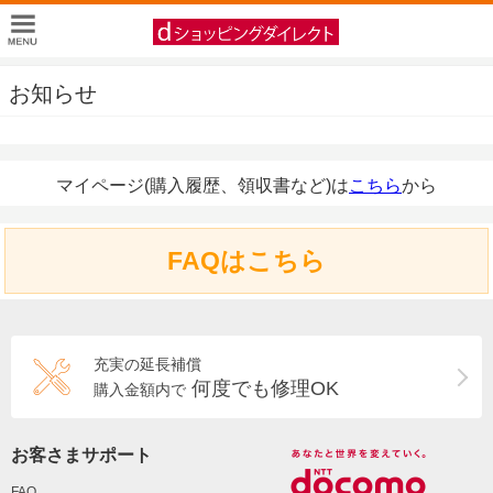
お知らせ
マイページ(購入履歴、領収書など)は
こちら
から
FAQはこちら
充実の延長補償
何度でも修理OK
購入金額内で
お客さまサポート
FAQ