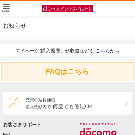
お知らせ
マイページ(購入履歴、領収書など)は
こちら
から
FAQはこちら
充実の延長補償
何度でも修理OK
購入金額内で
お客さまサポート
FAQ