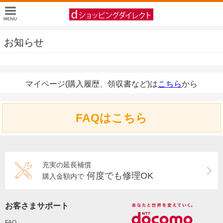
お知らせ
マイページ(購入履歴、領収書など)は
こちら
から
FAQはこちら
充実の延長補償
何度でも修理OK
購入金額内で
お客さまサポート
FAQ