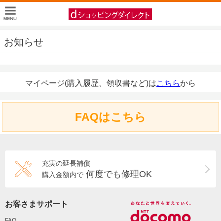
お知らせ
マイページ(購入履歴、領収書など)は
こちら
から
FAQはこちら
充実の延長補償
何度でも修理OK
購入金額内で
お客さまサポート
FAQ