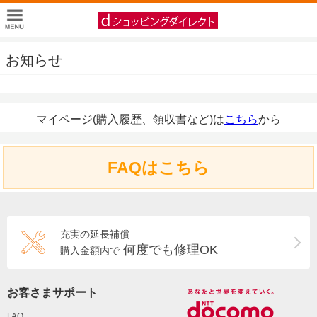
お知らせ
マイページ(購入履歴、領収書など)は
こちら
から
FAQはこちら
充実の延長補償
何度でも修理OK
購入金額内で
お客さまサポート
FAQ