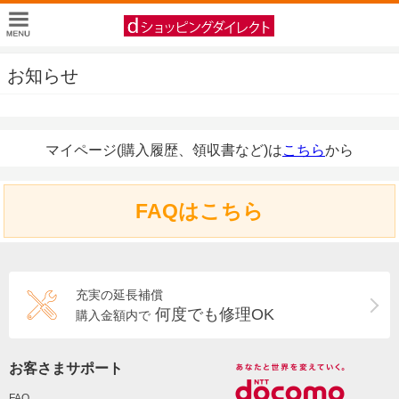
お知らせ
マイページ(購入履歴、領収書など)は
こちら
から
FAQはこちら
充実の延長補償
何度でも修理OK
購入金額内で
お客さまサポート
FAQ