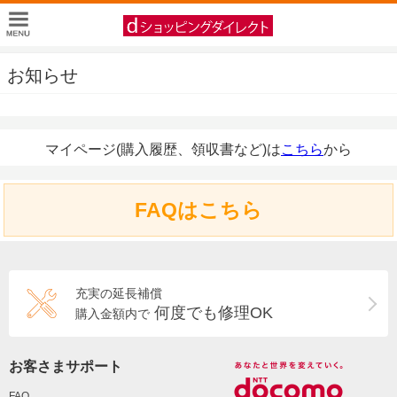
お知らせ
マイページ(購入履歴、領収書など)は
こちら
から
FAQはこちら
充実の延長補償
何度でも修理OK
購入金額内で
お客さまサポート
FAQ