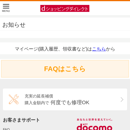
お知らせ
マイページ(購入履歴、領収書など)は
こちら
から
FAQはこちら
充実の延長補償
何度でも修理OK
購入金額内で
お客さまサポート
FAQ