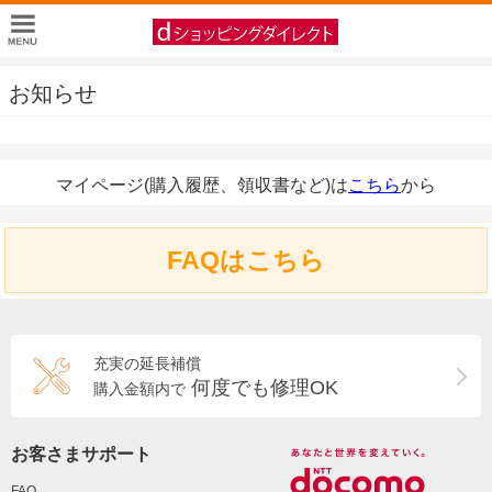
お知らせ
マイページ(購入履歴、領収書など)は
こちら
から
FAQはこちら
充実の延長補償
何度でも修理OK
購入金額内で
お客さまサポート
FAQ