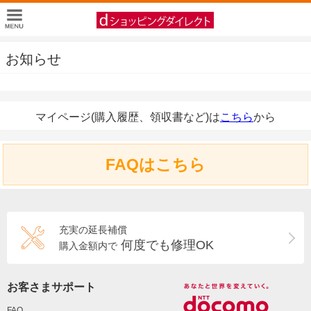
お知らせ
マイページ(購入履歴、領収書など)は
こちら
から
FAQはこちら
充実の延長補償
何度でも修理OK
購入金額内で
お客さまサポート
FAQ