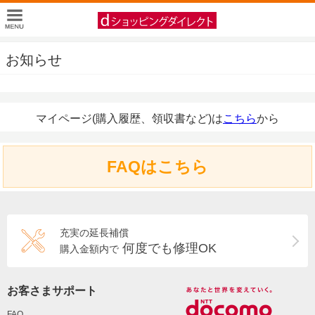
お知らせ
マイページ(購入履歴、領収書など)は
こちら
から
FAQはこちら
充実の延長補償
何度でも修理OK
購入金額内で
お客さまサポート
FAQ