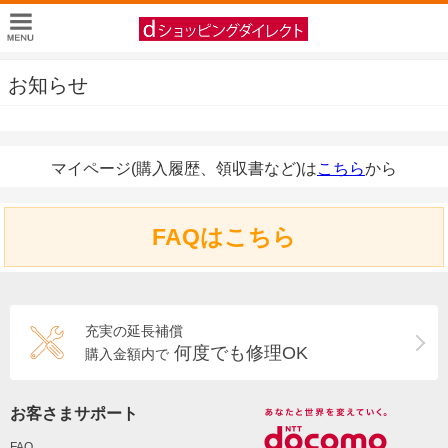
お知らせ
マイページ(購入履歴、領収書など)は
こちら
から
FAQはこちら
充実の延長補償
何度でも修理OK
購入金額内で
お客さまサポート
FAQ