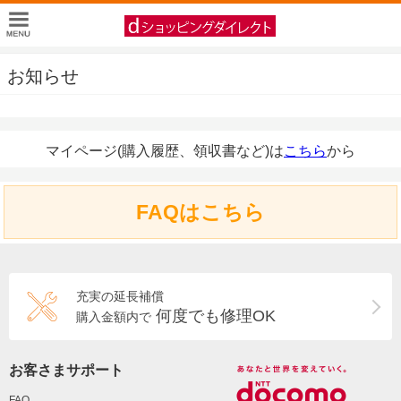
お知らせ
マイページ(購入履歴、領収書など)は
こちら
から
FAQはこちら
充実の延長補償
何度でも修理OK
購入金額内で
お客さまサポート
FAQ