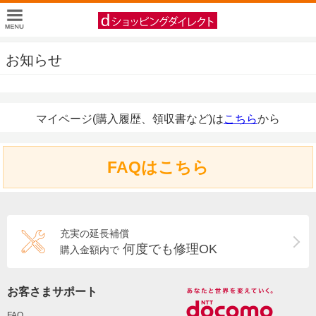
お知らせ
マイページ(購入履歴、領収書など)は
こちら
から
FAQはこちら
充実の延長補償
何度でも修理OK
購入金額内で
お客さまサポート
FAQ