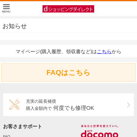
お知らせ
マイページ(購入履歴、領収書など)は
こちら
から
FAQはこちら
充実の延長補償
何度でも修理OK
購入金額内で
お客さまサポート
FAQ