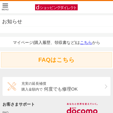
お知らせ
マイページ(購入履歴、領収書など)は
こちら
から
FAQはこちら
充実の延長補償
何度でも修理OK
購入金額内で
お客さまサポート
FAQ