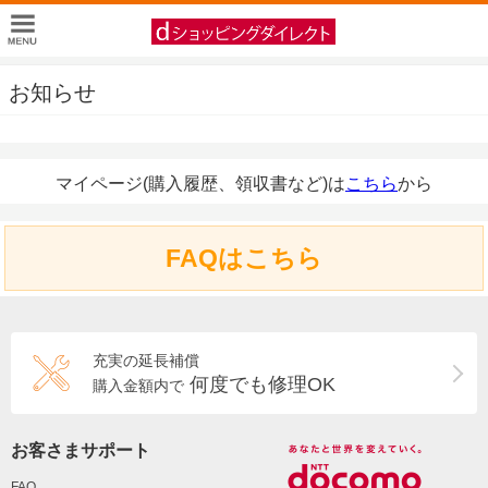
お知らせ
マイページ(購入履歴、領収書など)は
こちら
から
FAQはこちら
充実の延長補償
何度でも修理OK
購入金額内で
お客さまサポート
FAQ