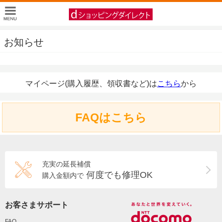
お知らせ
マイページ(購入履歴、領収書など)は
こちら
から
FAQはこちら
充実の延長補償
何度でも修理OK
購入金額内で
お客さまサポート
FAQ