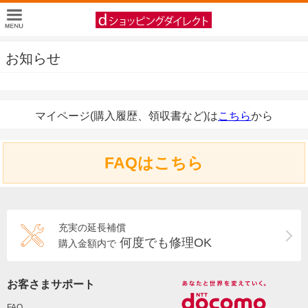
お知らせ
マイページ(購入履歴、領収書など)は
こちら
から
FAQはこちら
充実の延長補償
何度でも修理OK
購入金額内で
お客さまサポート
FAQ