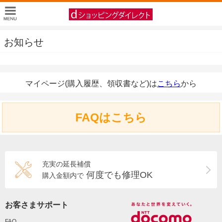
お知らせ
マイページ(購入履歴、領収書など)は
こちら
から
FAQはこちら
充実の延長補償
何度でも修理OK
購入金額内で
お客さまサポート
FAQ