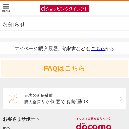
お知らせ
マイページ(購入履歴、領収書など)は
こちら
から
FAQはこちら
充実の延長補償
何度でも修理OK
購入金額内で
お客さまサポート
FAQ