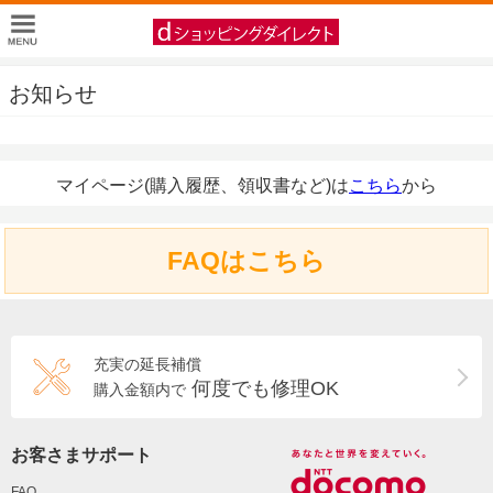
お知らせ
マイページ(購入履歴、領収書など)は
こちら
から
FAQはこちら
充実の延長補償
何度でも修理OK
購入金額内で
お客さまサポート
FAQ