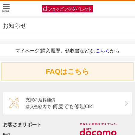
お知らせ
マイページ(購入履歴、領収書など)は
こちら
から
FAQはこちら
充実の延長補償
何度でも修理OK
購入金額内で
お客さまサポート
FAQ