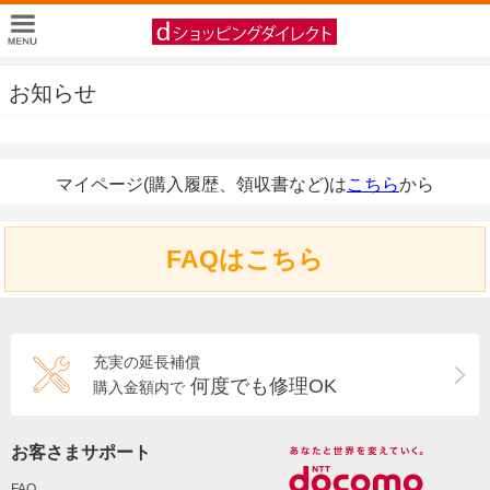
お知らせ
マイページ(購入履歴、領収書など)は
こちら
から
FAQはこちら
充実の延長補償
何度でも修理OK
購入金額内で
お客さまサポート
FAQ