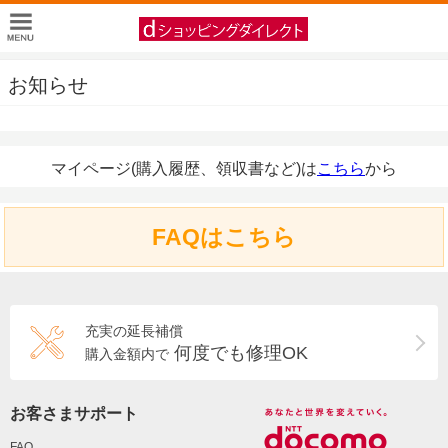
お知らせ
マイページ(購入履歴、領収書など)は
こちら
から
FAQはこちら
充実の延長補償
何度でも修理OK
購入金額内で
お客さまサポート
FAQ