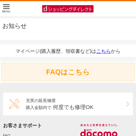
お知らせ
マイページ(購入履歴、領収書など)は
こちら
から
FAQはこちら
充実の延長補償
何度でも修理OK
購入金額内で
お客さまサポート
FAQ