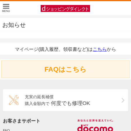
お知らせ
マイページ(購入履歴、領収書など)は
こちら
から
FAQはこちら
充実の延長補償
何度でも修理OK
購入金額内で
お客さまサポート
FAQ