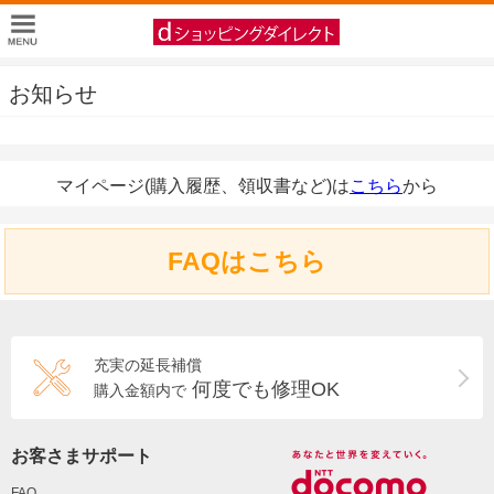
お知らせ
マイページ(購入履歴、領収書など)は
こちら
から
FAQはこちら
充実の延長補償
何度でも修理OK
購入金額内で
お客さまサポート
FAQ