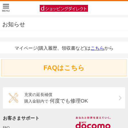
お知らせ
マイページ(購入履歴、領収書など)は
こちら
から
FAQはこちら
充実の延長補償
何度でも修理OK
購入金額内で
お客さまサポート
FAQ