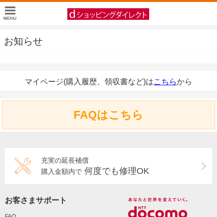
お知らせ
マイページ(購入履歴、領収書など)は
こちら
から
FAQはこちら
充実の延長補償
何度でも修理OK
購入金額内で
お客さまサポート
FAQ