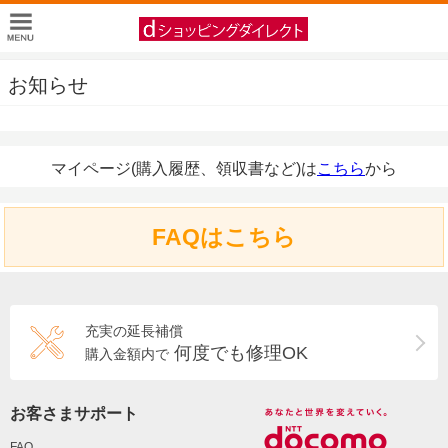
お知らせ
マイページ(購入履歴、領収書など)は
こちら
から
FAQはこちら
充実の延長補償
何度でも修理OK
購入金額内で
お客さまサポート
FAQ