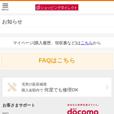
お知らせ
マイページ(購入履歴、領収書など)は
こちら
から
FAQはこちら
充実の延長補償
何度でも修理OK
購入金額内で
お客さまサポート
FAQ