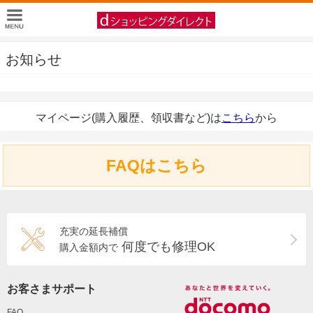
お知らせ
マイページ(購入履歴、領収書など)は
こちら
から
FAQはこちら
充実の延長補償
何度でも修理OK
購入金額内で
お客さまサポート
FAQ