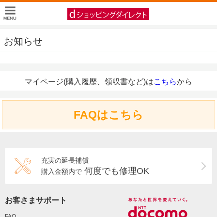
お知らせ
マイページ(購入履歴、領収書など)は
こちら
から
FAQはこちら
充実の延長補償
何度でも修理OK
購入金額内で
お客さまサポート
FAQ